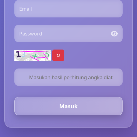
Email
Password
↻
Masuk